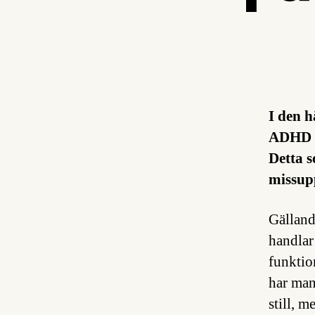
I den h
ADHD i
Detta s
missup
Gällande
handlar
funktio
har man 
still, m