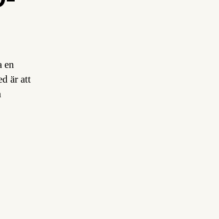
a en
d är att
a