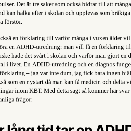
ulser. Det är tre saker som också bidrar till att mång
d kan halka efter i skolan och upplevas som bråkiga
a förstör.
ckså en förklaring till varför många i vuxen ålder vil
ra en ADHD-utredning: man vill få en förklaring til
ske hade det svårt i skolan och varför man gjort en d
val i livet. En ADHD-utredning och en diagnos funge
förklaring – jag var inte dum, jag fick bara ingen hjä
kså som en nystart då man kan få medicin och delta v
ingar inom KBT. Med detta sagt så kommer här svar
anliga frågor:
 lång tid tar en ADH