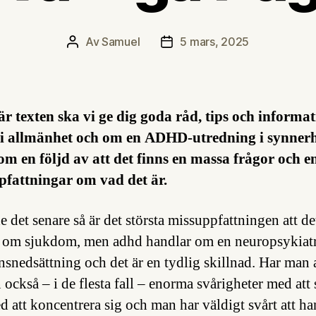
Av
Samuel
5 mars, 2025
Inläggsförfattare
Inläggsdatum
är texten ska vi ge dig goda råd, tips och informa
 allmänhet och om en ADHD-utredning i synnerh
om en följd av att det finns en massa frågor och 
pfattningar om vad det är.
 det senare så är det största missuppfattningen att de
 om sjukdom, men adhd handlar om en neuropsykiat
nsnedsättning och det är en tydlig skillnad. Har man
också – i de flesta fall – enorma svårigheter med att s
ed att koncentrera sig och man har väldigt svårt att ha