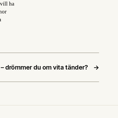
vill ha
nor
a
 – drömmer du om vita tänder?
→