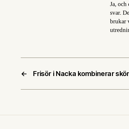
Ja, och
svar. D
brukar v
utredni
←
Frisör i Nacka kombinerar sk