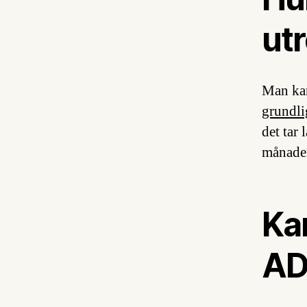
ut
Man kan
grundli
det tar 
månader
Kan
AD