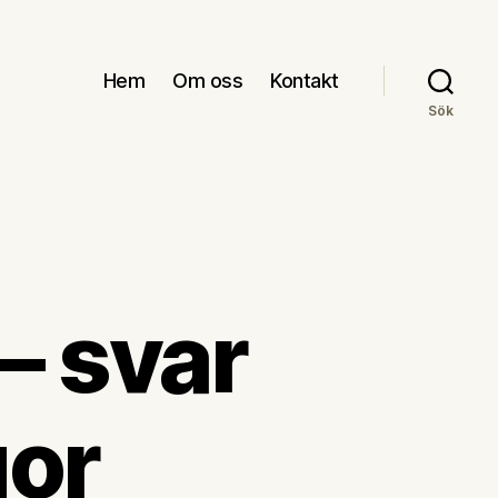
Hem
Om oss
Kontakt
Sök
– svar
gor