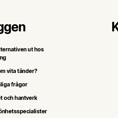
äggen
K
lternativen ut hos
ing
m vita tänder?
liga frågor
et och hantverk
önhetsspecialister