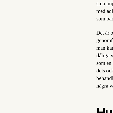
sina imp
med adh
som bar
Det är o
genomfö
man kan
dåliga 
som en 
dels oc
behandl
några v
Hur