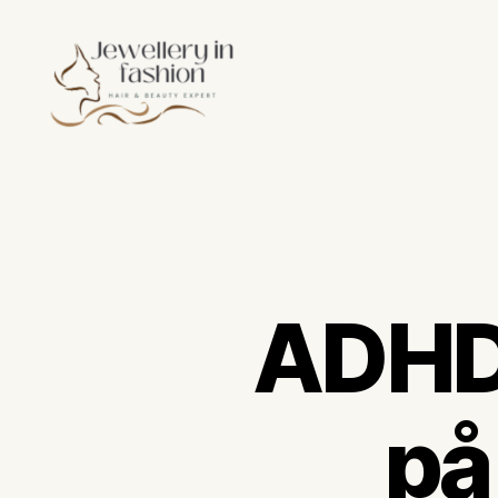
Jewelleryinfashion.se
ADHD-
på