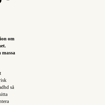
tion om
et.
en massa
t
risk
 adhd så
itta
ntera